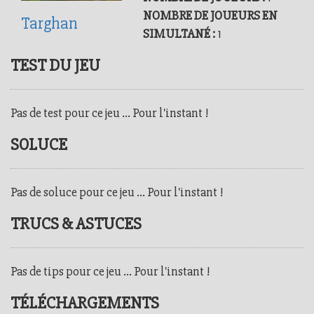
NOMBRE DE JOUEURS EN
Targhan
SIMULTANÉ :
1
TEST DU JEU
Pas de test pour ce jeu ... Pour l'instant !
SOLUCE
Pas de soluce pour ce jeu ... Pour l'instant !
TRUCS & ASTUCES
Pas de tips pour ce jeu ... Pour l'instant !
TÉLÉCHARGEMENTS