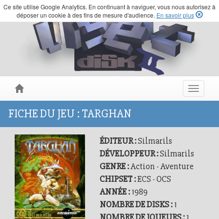
Ce site utilise Google Analytics. En continuant à naviguer, vous nous autorisez à
déposer un cookie à des fins de mesure d'audience.
En savoir plus
Toggle
navigat
FICHE DU JEU : TARGHAN
ÉDITEUR :
Silmarils
DÉVELOPPEUR :
Silmarils
GENRE :
Action - Aventure
CHIPSET :
ECS - OCS
ANNÉE :
1989
NOMBRE DE DISKS :
1
NOMBRE DE JOUEURS :
1