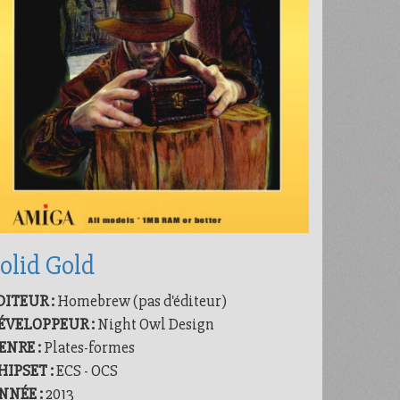
olid Gold
DITEUR :
Homebrew (pas d'éditeur)
ÉVELOPPEUR :
Night Owl Design
ENRE :
Plates-formes
HIPSET :
ECS - OCS
NNÉE :
2013