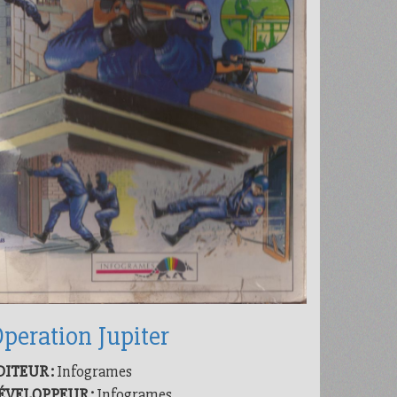
peration Jupiter
DITEUR :
Infogrames
ÉVELOPPEUR :
Infogrames