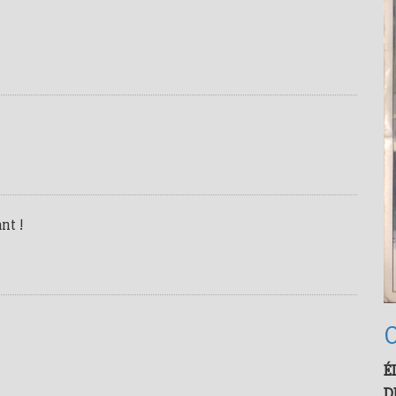
nt !
O
É
D