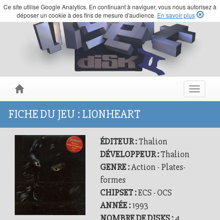
Ce site utilise Google Analytics. En continuant à naviguer, vous nous autorisez à
déposer un cookie à des fins de mesure d'audience.
En savoir plus
Toggle
navigat
FICHE DU JEU : LIONHEART
ÉDITEUR :
Thalion
DÉVELOPPEUR :
Thalion
GENRE :
Action - Plates-
formes
CHIPSET :
ECS - OCS
ANNÉE :
1993
NOMBRE DE DISKS :
4