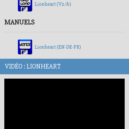
Lionheart (V2.1b)
MANUELS
Lionheart (EN-DE-FR)
VIDÉO : LIONHEART