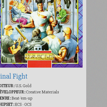
inal Fight
DITEUR :
U.S. Gold
ÉVELOPPEUR :
Creative Materials
ENRE :
Beat-'em-up
HIPSET :
ECS - OCS