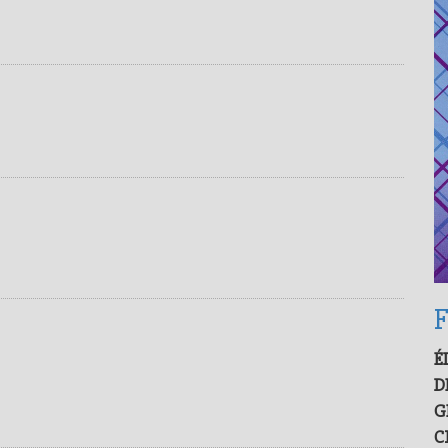
F
É
D
G
C