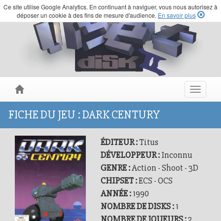
Ce site utilise Google Analytics. En continuant à naviguer, vous nous autorisez à
déposer un cookie à des fins de mesure d'audience.
En savoir plus
Toggle
navigat
FICHE DU JEU : DARK CENTURY
ÉDITEUR :
Titus
DÉVELOPPEUR :
Inconnu
GENRE :
Action - Shoot - 3D
CHIPSET :
ECS - OCS
ANNÉE :
1990
NOMBRE DE DISKS :
1
NOMBRE DE JOUEURS :
2