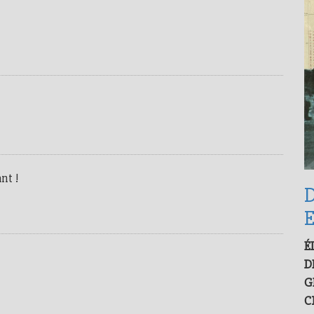
nt !
D
É
D
G
C