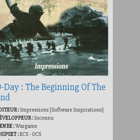
-Day : The Beginning Of The
End
DITEUR :
Impressions [Software Inspirations]
ÉVELOPPEUR :
Inconnu
ENRE :
Wargame
HIPSET :
ECS - OCS