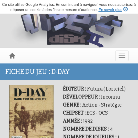
Ce site utilise Google Analytics. En continuant à naviguer, vous nous autorisez à
déposer un cookie à des fins de mesure d'audience.
En savoir plus
Toggle
navigat
FICHE DU JEU : D-DAY
ÉDITEUR :
Futura (Loriciel)
DÉVELOPPEUR :
Inconnu
GENRE :
Action - Stratégie
CHIPSET :
ECS - OCS
ANNÉE :
1992
NOMBRE DE DISKS :
4
NOMBRE DE JOUEURS :
1