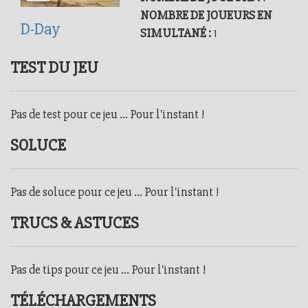
NOMBRE DE JOUEURS EN
D-Day
SIMULTANÉ :
1
TEST DU JEU
Pas de test pour ce jeu ... Pour l'instant !
SOLUCE
Pas de soluce pour ce jeu ... Pour l'instant !
TRUCS & ASTUCES
Pas de tips pour ce jeu ... Pour l'instant !
TÉLÉCHARGEMENTS