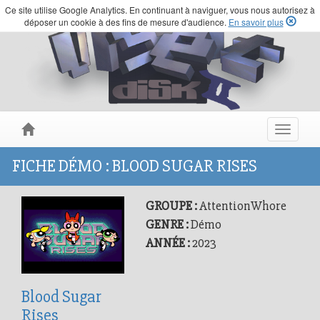
Ce site utilise Google Analytics. En continuant à naviguer, vous nous autorisez à
déposer un cookie à des fins de mesure d'audience.
En savoir plus
Toggle
navigat
FICHE DÉMO : BLOOD SUGAR RISES
GROUPE :
AttentionWhore
GENRE :
Démo
ANNÉE :
2023
Blood Sugar
Rises