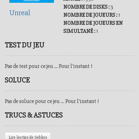
NOMBRE DE DISKS :
3
Unreal
NOMBRE DE JOUEURS :
1
NOMBRE DE JOUEURS EN
SIMULTANÉ :
1
TEST DU JEU
Pas de test pour ce jeu ... Pour l'instant !
SOLUCE
Pas de soluce pour ce jeu ... Pour l'instant !
TRUCS & ASTUCES
Lire les tips de Sebkos