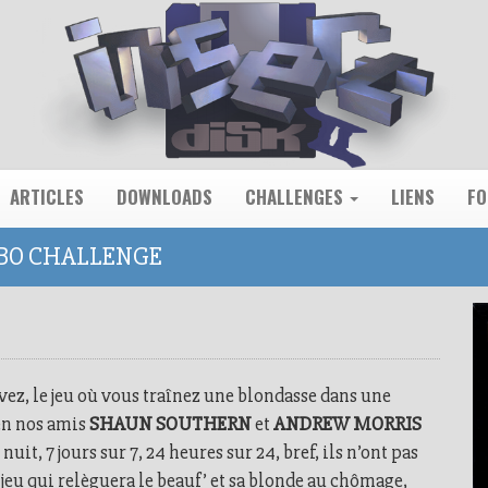
ARTICLES
DOWNLOADS
CHALLENGES
LIENS
F
RBO CHALLENGE
vez, le jeu où vous traînez une blondasse dans une
en nos amis
SHAUN SOUTHERN
et
ANDREW MORRIS
 nuit, 7 jours sur 7, 24 heures sur 24, bref, ils n’ont pas
u qui relèguera le beauf’ et sa blonde au chômage,