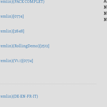
A
(Gremlin)(PACK COMPLET)
N
N
remlin)[0774]
N
remlin)[2848]
Gremlin)(RollingDemo)[2512]
remlin)(V1.1)[0774]
Gremlin)(DE-EN-FR-IT)