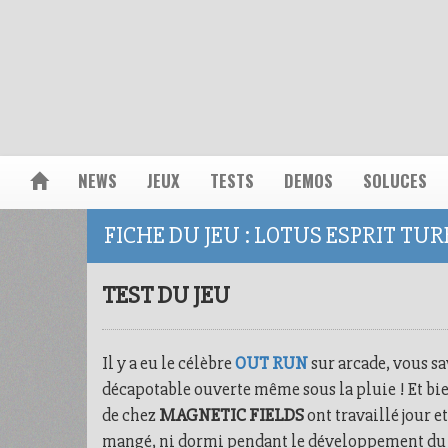
NEWS
JEUX
TESTS
DEMOS
SOLUCES
FICHE DU JEU : LOTUS ESPRIT TU
TEST DU JEU
Il y a eu le célèbre
OUT RUN
sur arcade, vous sa
décapotable ouverte même sous la pluie ! Et bi
de chez
MAGNETIC FIELDS
ont travaillé jour et
mangé, ni dormi pendant le développement du je