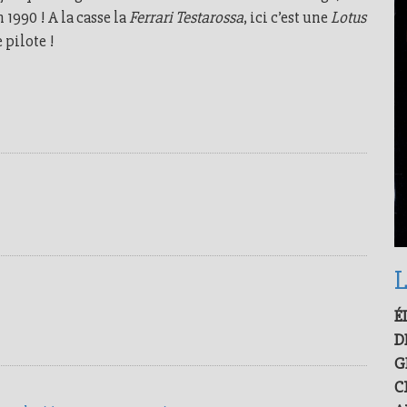
 1990 ! A la casse la
Ferrari Testarossa
, ici c’est une
Lotus
e pilote !
L
É
D
G
C