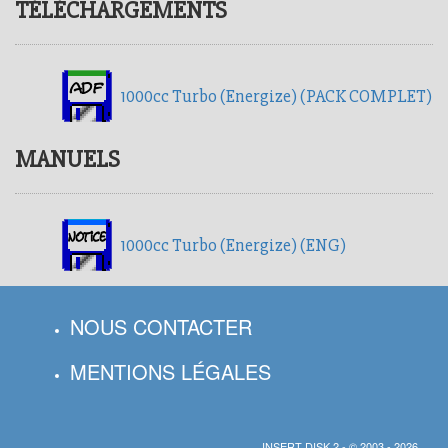
TÉLÉCHARGEMENTS
1000cc Turbo (Energize) (PACK COMPLET)
MANUELS
1000cc Turbo (Energize) (ENG)
NOUS CONTACTER
MENTIONS LÉGALES
INSERT DISK 2 - © 2003 - 2026