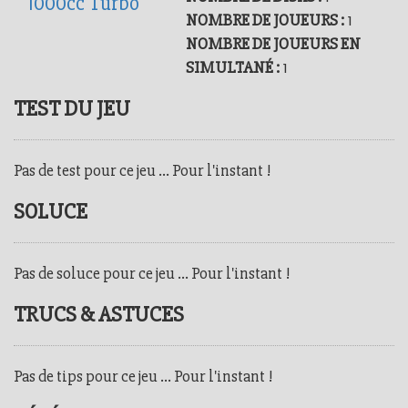
1000cc Turbo
NOMBRE DE JOUEURS :
1
NOMBRE DE JOUEURS EN
SIMULTANÉ :
1
TEST DU JEU
Pas de test pour ce jeu ... Pour l'instant !
SOLUCE
Pas de soluce pour ce jeu ... Pour l'instant !
TRUCS & ASTUCES
Pas de tips pour ce jeu ... Pour l'instant !