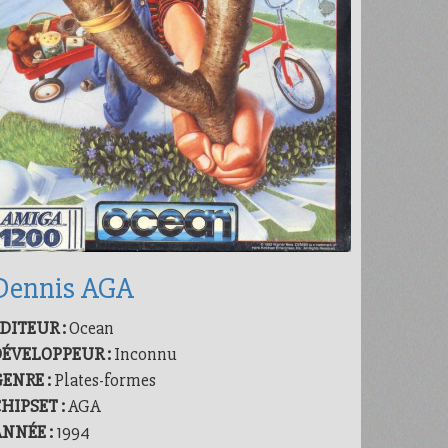
Dennis AGA
DITEUR :
Ocean
DÉVELOPPEUR :
Inconnu
ENRE :
Plates-formes
HIPSET :
AGA
ANNÉE :
1994