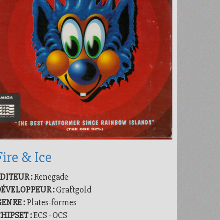
Fire & Ice
DITEUR :
Renegade
DÉVELOPPEUR :
Graftgold
ENRE :
Plates-formes
HIPSET :
ECS - OCS