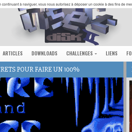
 En continuant à naviguer, vous nous autorisez à déposer un cookie à des fins de m
ARTICLES
DOWNLOADS
CHALLENGES
LIENS
F
SECRETS POUR FAIRE UN 100%